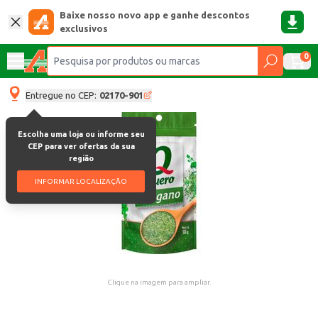
Baixe nosso novo app e ganhe descontos
exclusivos
0
Entregue no CEP:
02170-901
Escolha uma loja ou informe seu
CEP para ver ofertas da sua
região
INFORMAR LOCALIZAÇÃO
Clique na imagem para ampliar.