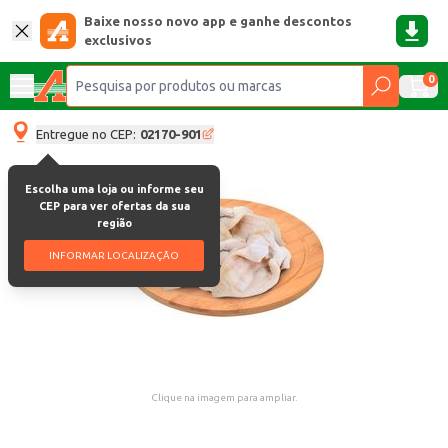
Baixe nosso novo app e ganhe descontos
exclusivos
0
Entregue no CEP:
02170-901
Escolha uma loja ou informe seu
CEP para ver ofertas da sua
região
INFORMAR LOCALIZAÇÃO
Clique na imagem para ampliar.