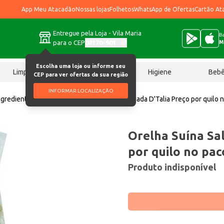
App Meu Atacadão
Nossas lojas
Folhetos
WhatsApp de Ofertas
Cartão At
Entregue pela Loja - Vila Maria
Ba
para o CEP
02170-901
M
Escolha uma loja ou informe seu
Limpeza
Chocolates
Higiene
Beb
CEP para ver ofertas da sua região
INFORMAR LOCALIZAÇÃO
ngredientes para feijoada
Orelha Suína Salgada D'Talia Preço por quilo 
Orelha Suína Sal
por quilo no pac
Produto indisponível