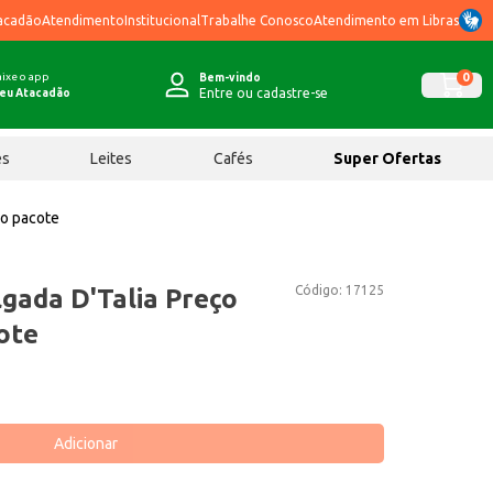
acadão
Atendimento
Institucional
Trabalhe Conosco
Atendimento em Libras
ixe o app
0
Bem-vindo
Entre ou cadastre-se
eu Atacadão
ês
Leites
Cafés
Super Ofertas
no pacote
Código:
17125
gada D'Talia Preço
ote
Adicionar