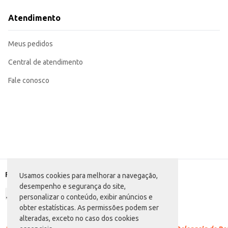
Para estabelecimentos comerciais, a compra por quilo oferece flexibilidade 
Atendimento
Marca: D'Talia
Departamento: Carnes, aves e peixes
Categoria: Ingredientes para feijoada
Meus pedidos
Venda: Por quilo em pacote
EAN: 71181
Central de atendimento
Fale conosco
Formas de pagamento
Usamos cookies para melhorar a navegação,
desempenho e segurança do site,
personalizar o conteúdo, exibir anúncios e
obter estatísticas. As permissões podem ser
alteradas, exceto no caso dos cookies