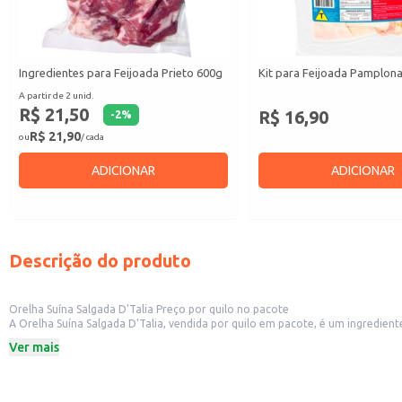
Ingredientes para Feijoada Prieto 600g
Kit para Feijoada Pamplon
A partir de 2 unid.
R$ 21,50
R$ 16,90
-
2
%
R$ 21,90
ou
/ cada
ADICIONAR
ADICIONAR
Descrição do produto
Orelha Suína Salgada D'Talia Preço por quilo no pacote
A Orelha Suína Salgada D'Talia, vendida por quilo em pacote, é um ingrediente essencial para o preparo de uma deliciosa feijoada. Sua pr
Ver mais
Dicas de Uso:
Ideal para o preparo tradicional de feijoada, adicionando sabor e textura cara
Pode ser utilizada em outras receitas que utilizam carne suína cozida, como 
Recomendamos o pré-cozimento antes do uso, para garantir melhor maciez.