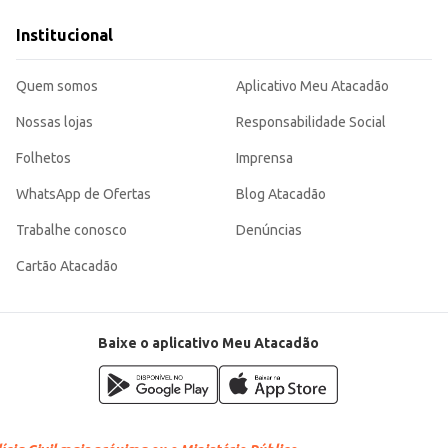
e economia de escala.
A Orelha Suína Salgada D'Talia oferece um produto consistente e de boa procedência, sendo uma escolha eficiente para quem
Institucional
Quem somos
Aplicativo Meu Atacadão
Nossas lojas
Responsabilidade Social
Folhetos
Imprensa
WhatsApp de Ofertas
Blog Atacadão
Trabalhe conosco
Denúncias
Cartão Atacadão
Baixe o aplicativo Meu Atacadão