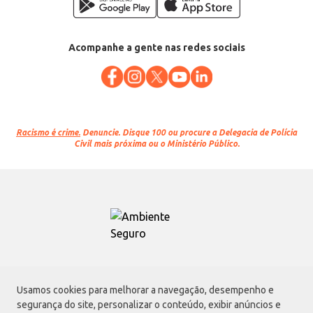
Acompanhe a gente nas redes sociais
Racismo é crime.
Denuncie. Disque 100 ou procure a Delegacia de Polícia
Civil mais próxima ou o Ministério Público.
Atacadão S.A.
Usamos cookies para melhorar a navegação, desempenho e
Avenida Morvan Dias de Figueiredo, 6169, Vila Maria, São Paulo - SP | CEP
segurança do site, personalizar o conteúdo, exibir anúncios e
02170-901 | CNPJ: 75.315.333/0001-09