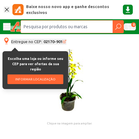
Baixe nosso novo app e ganhe descontos
exclusivos
0
Entregue no CEP:
02170-901
Escolha uma loja ou informe seu
CEP para ver ofertas da sua
região
INFORMAR LOCALIZAÇÃO
Clique na imagem para ampliar.