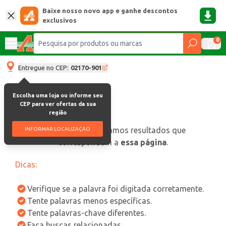
Baixe nosso novo app e ganhe descontos
exclusivos
0
Entregue no CEP:
02170-901
Escolha uma loja ou informe seu
CEP para ver ofertas da sua
região
oops, não encontramos resultados que
INFORMAR LOCALIZAÇÃO
correspondam a
essa página
.
Dicas:
Verifique se a palavra foi digitada corretamente.
Tente palavras menos específicas.
Tente palavras-chave diferentes.
Faça buscas relacionadas.