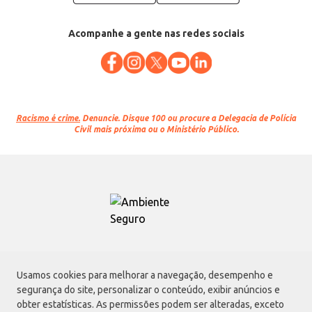
Acompanhe a gente nas redes sociais
Racismo é crime.
Denuncie. Disque 100 ou procure a Delegacia de Polícia
Civil mais próxima ou o Ministério Público.
Atacadão S.A.
Usamos cookies para melhorar a navegação, desempenho e
Avenida Morvan Dias de Figueiredo, 6169, Vila Maria, São Paulo - SP | CEP
segurança do site, personalizar o conteúdo, exibir anúncios e
02170-901 | CNPJ: 75.315.333/0001-09
obter estatísticas. As permissões podem ser alteradas, exceto