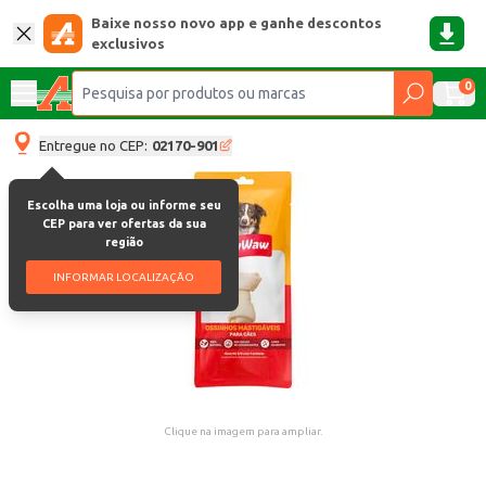
Baixe nosso novo app e ganhe descontos
exclusivos
0
Entregue no CEP:
02170-901
Escolha uma loja ou informe seu
CEP para ver ofertas da sua
região
INFORMAR LOCALIZAÇÃO
Clique na imagem para ampliar.