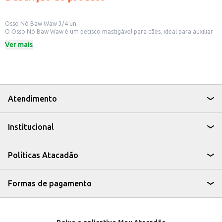
Osso Nó Baw Waw 3/4 un
O Osso Nó Baw Waw é um petisco mastigável para cães, ideal para auxiliar
na higiene bucal e entreter o seu pet. Este produto é uma opção para quem
Ver mais
busca um agrado para o seu cão, seja para uso doméstico ou para revenda
em pet shops e estabelecimentos do ramo.
Dicas de Uso:
Ofereça como um agrado entre as refeições.
Utilize como recompensa em treinamentos.
Disponibilize para o cão se divertir e aliviar o estresse.
O Osso Nó Baw Waw é uma opção para quem busca um petisco saboroso e
Atendimento
que contribui para o bem-estar do seu cão.
Institucional
Políticas Atacadão
Formas de pagamento