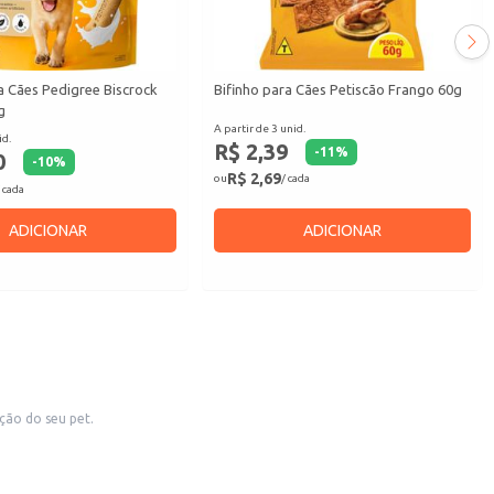
a Cães Pedigree Biscrock
Bifinho para Cães Petiscão Frango 60g
g
A partir de 3 unid.
id.
R$ 2,39
-
11
%
0
-
10
%
R$ 2,69
ou
/ cada
 cada
ADICIONAR
ADICIONAR
ção do seu pet.