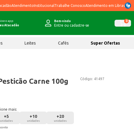
acadão
Atendimento
Institucional
Trabalhe Conosco
Atendimento em Libras
ixe o app
0
Bem-vindo
Entre ou cadastre-se
eu Atacadão
ês
Leites
Cafés
Super Ofertas
Código:
41497
Pesticão Carne 100g
ione mais:
+
5
+
10
+
20
unidades
unidades
unidades
sconto