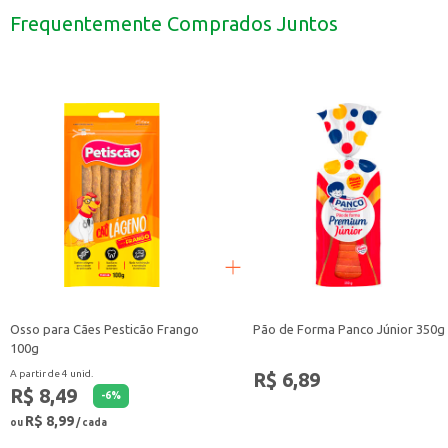
O Osso para Cães Petiscão sabor carne é uma opção prática e saborosa para 
Frequentemente Comprados Juntos
Osso para Cães Pesticão Frango
Pão de Forma Panco Júnior 350g
100g
R$ 6,89
A partir de 4 unid.
R$ 8,49
-
6
%
R$ 8,99
ou
/ cada