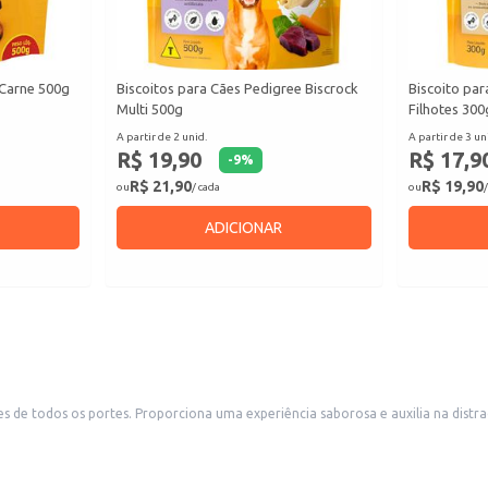
 Carne 500g
Biscoitos para Cães Pedigree Biscrock
Biscoito par
Multi 500g
Filhotes 300
A partir de 2 unid.
A partir de 3 un
R$ 19,90
R$ 17,9
-
9
%
R$ 21,90
R$ 19,90
ou
/ cada
ou
/
ADICIONAR
s de todos os portes. Proporciona uma experiência saborosa e auxilia na distra