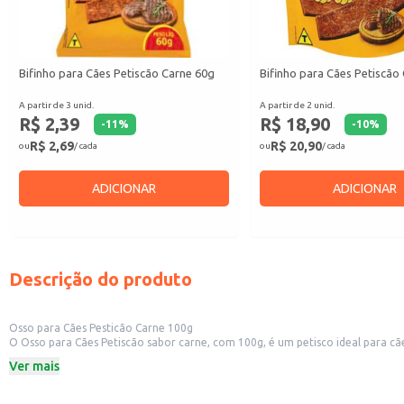
Bifinho para Cães Petiscão Carne 60g
Bifinho para Cães Petiscão
A partir de 3 unid.
A partir de 2 unid.
R$ 2,39
R$ 18,90
-
11
%
-
10
%
R$ 2,69
R$ 20,90
ou
/ cada
ou
/ cada
ADICIONAR
ADICIONAR
Descrição do produto
Osso para Cães Pesticão Carne 100g
O Osso para Cães Petiscão sabor carne, com 100g, é um petisco ideal para cãe
Dicas de Uso:
Ver mais
Ofereça como recompensa em treinamentos.
Sirva como um petisco entre as refeições.
Ideal para cães que gostam de roer.