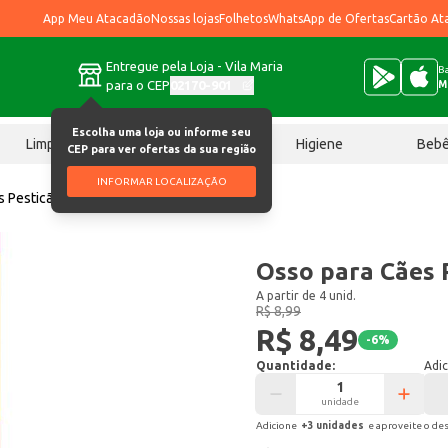
App Meu Atacadão
Nossas lojas
Folhetos
WhatsApp de Ofertas
Cartão At
Entregue pela Loja - Vila Maria
Ba
para o CEP
02170-901
M
Escolha uma loja ou informe seu
Limpeza
Chocolates
Higiene
Beb
CEP para ver ofertas da sua região
INFORMAR LOCALIZAÇÃO
s Pesticão Carne 100g
Osso para Cães 
A partir de 4 unid.
R$ 8,99
R$ 8,49
-
6
%
Quantidade:
Adic
unidade
Adicione
+
3
unidade
s
e aproveite o de