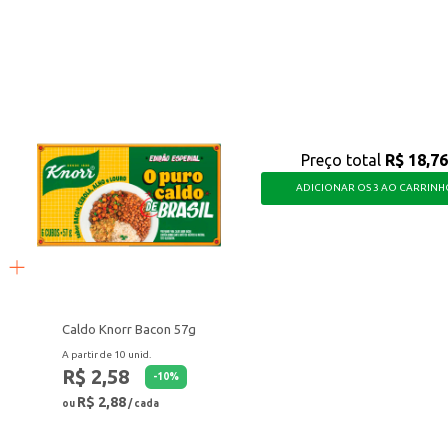
agradar e cuidar do seu cão.
Preço total
R$ 18,76
ADICIONAR OS 3 AO CARRINH
Caldo Knorr Bacon 57g
A partir de 10 unid.
R$ 2,58
-
10
%
R$ 2,88
ou
/ cada