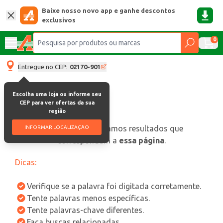
Baixe nosso novo app e ganhe descontos
exclusivos
0
Entregue no CEP:
02170-901
Escolha uma loja ou informe seu
CEP para ver ofertas da sua
região
oops, não encontramos resultados que
INFORMAR LOCALIZAÇÃO
correspondam a
essa página
.
Dicas:
Verifique se a palavra foi digitada corretamente.
Tente palavras menos específicas.
Tente palavras-chave diferentes.
Faça buscas relacionadas.