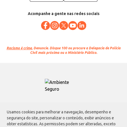
Acompanhe a gente nas redes sociais
Racismo é crime.
Denuncie. Disque 100 ou procure a Delegacia de Polícia
Civil mais próxima ou o Ministério Público.
Atacadão S.A.
Usamos cookies para melhorar a navegação, desempenho e
Avenida Morvan Dias de Figueiredo, 6169, Vila Maria, São Paulo - SP | CEP
segurança do site, personalizar o conteúdo, exibir anúncios e
02170-901 | CNPJ: 75.315.333/0001-09
obter estatísticas. As permissões podem ser alteradas, exceto