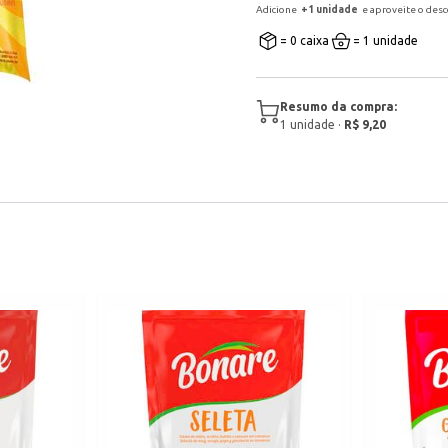
Adicione
+
1
unidade
e aproveite o des
= 0 caixa
= 1 unidade
Resumo da compra:
1
unidade
·
R$ 9,20