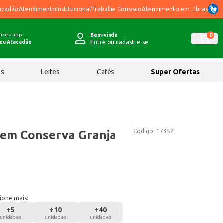
acadão
Atendimento
Institucional
Trabalhe Conosco
Atendimento em Libras
ixe o app
0
Bem-vindo
Entre ou cadastre-se
eu Atacadão
ês
Leites
Cafés
Super Ofertas
Código:
17352
 em Conserva Granja
ione mais:
+
5
+
10
+
40
unidades
unidades
unidades