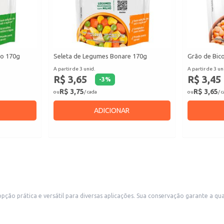
ho 170g
Seleta de Legumes Bonare 170g
Grão de Bic
A partir de 3 unid.
A partir de 3 un
R$ 3,65
R$ 3,45
-
3
%
R$ 3,75
R$ 3,65
ou
/ cada
ou
/ 
ADICIONAR
 garante a qualidade e permite um armazenamento eficiente, ideal para estabelecimentos
comerciais como restaurantes, bares e lanchonetes que utilizam ovos de codorna em seus p