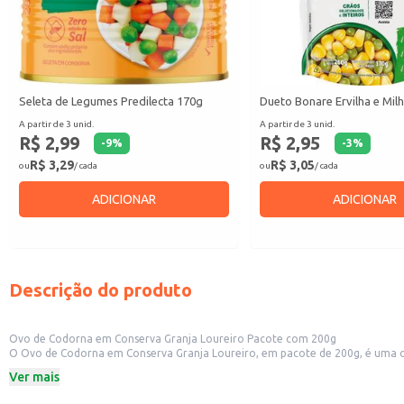
Seleta de Legumes Predilecta 170g
Dueto Bonare Ervilha e Mil
A partir de 3 unid.
A partir de 3 unid.
R$ 2,99
R$ 2,95
-
9
%
-
3
%
R$ 3,29
R$ 3,05
ou
/ cada
ou
/ cada
ADICIONAR
ADICIONAR
Descrição do produto
Ovo de Codorna em Conserva Granja Loureiro Pacote com 200g
O Ovo de Codorna em Conserva Granja Loureiro, em pacote de 200g, é uma opção prática e versátil para diversas aplicações. Sua conservação
Ver mais
Dicas de uso:
Utilize em saladas, adicionando um toque de sabor e textura.