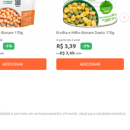
o Bonare 170g
Ervilha e Milho Bonare Dueto 170g
id.
A partir de 3 unid.
R$ 3,39
-
5
%
-
3
%
R$ 3,49
cada
ou
/ cada
ADICIONAR
ADICIONAR
ratos e petiscos. Também é uma escolha conveniente para uso doméstico, facilitando o preparo de receitas que levam este ingrediente.