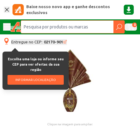
Baixe nosso novo app e ganhe descontos
exclusivos
0
Entregue no CEP:
02170-901
Escolha uma loja ou informe seu
CEP para ver ofertas da sua
região
INFORMAR LOCALIZAÇÃO
Clique na imagem para ampliar.