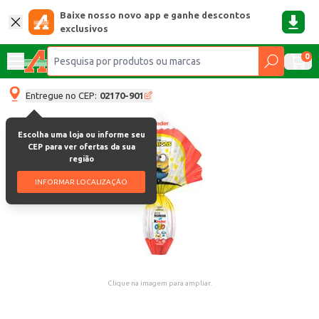
Baixe nosso novo app e ganhe descontos
exclusivos
0
Entregue no CEP:
02170-901
Escolha uma loja ou informe seu
CEP para ver ofertas da sua
região
INFORMAR LOCALIZAÇÃO
Clique na imagem para ampliar.