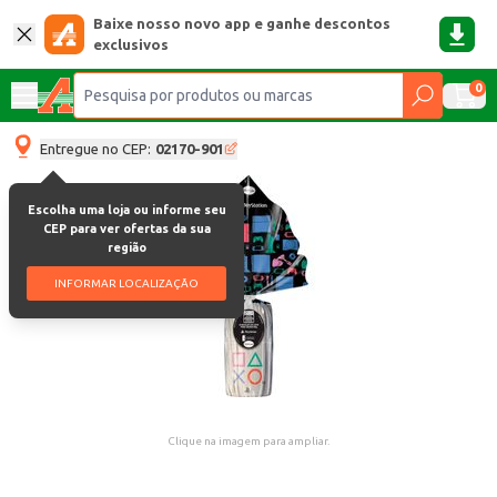
Baixe nosso novo app e ganhe descontos
exclusivos
0
Entregue no CEP:
02170-901
Escolha uma loja ou informe seu
CEP para ver ofertas da sua
região
INFORMAR LOCALIZAÇÃO
Clique na imagem para ampliar.