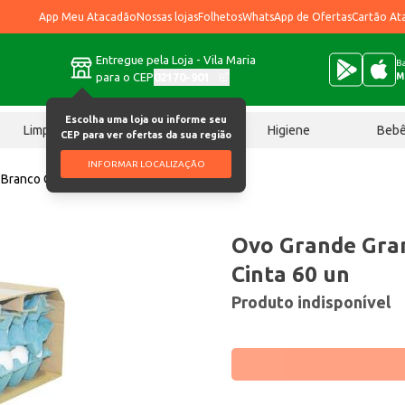
App Meu Atacadão
Nossas lojas
Folhetos
WhatsApp de Ofertas
Cartão At
Entregue pela Loja - Vila Maria
Ba
para o CEP
02170-901
M
Escolha uma loja ou informe seu
Limpeza
Chocolates
Higiene
Beb
CEP para ver ofertas da sua região
INFORMAR LOCALIZAÇÃO
Branco Cinta 60 un
Ovo Grande Gra
Cinta 60 un
Produto indisponível