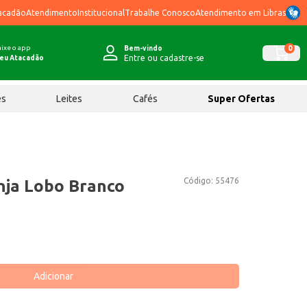
acadão
Atendimento
Institucional
Trabalhe Conosco
Atendimento em Libras
ixe o app
0
Bem-vindo
Entre ou cadastre-se
eu Atacadão
ês
Leites
Cafés
Super Ofertas
Código:
55476
nja Lobo Branco
Adicionar