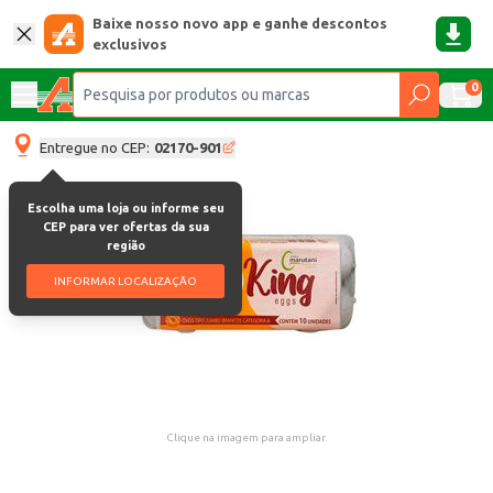
Baixe nosso novo app e ganhe descontos
exclusivos
0
Entregue no CEP:
02170-901
Escolha uma loja ou informe seu
CEP para ver ofertas da sua
região
INFORMAR LOCALIZAÇÃO
Clique na imagem para ampliar.