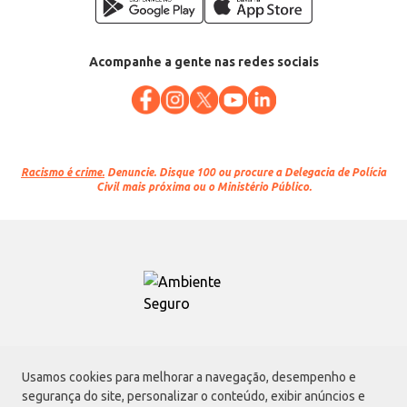
Acompanhe a gente nas redes sociais
Racismo é crime.
Denuncie. Disque 100 ou procure a Delegacia de Polícia
Civil mais próxima ou o Ministério Público.
Atacadão S.A.
Usamos cookies para melhorar a navegação, desempenho e
Avenida Morvan Dias de Figueiredo, 6169, Vila Maria, São Paulo - SP | CEP
segurança do site, personalizar o conteúdo, exibir anúncios e
02170-901 | CNPJ: 75.315.333/0001-09