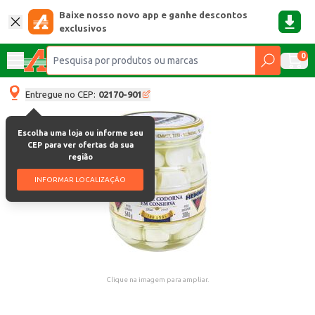
Baixe nosso novo app e ganhe descontos
exclusivos
0
Entregue no CEP:
02170-901
Escolha uma loja ou informe seu
CEP para ver ofertas da sua
região
INFORMAR LOCALIZAÇÃO
Clique na imagem para ampliar.