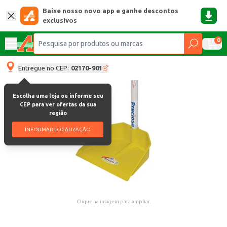
Baixe nosso novo app e ganhe descontos
exclusivos
0
Entregue no CEP:
02170-901
Escolha uma loja ou informe seu
CEP para ver ofertas da sua
região
INFORMAR LOCALIZAÇÃO
Clique na imagem para ampliar.