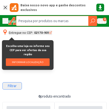
Baixe nosso novo app e ganhe descontos
exclusivos
0
Entregue no CEP:
02170-901
Escolha uma loja ou informe seu
Padaria-e-matinais
CEP para ver ofertas da sua
região
Padaria E Matinais
INFORMAR LOCALIZAÇÃO
Filtrar
0
produto encontrado