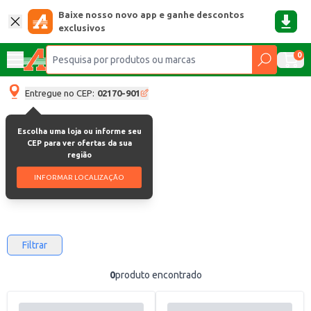
Baixe nosso novo app e ganhe descontos
exclusivos
0
Entregue no CEP:
02170-901
Escolha uma loja ou informe seu
Padaria-e-matinais
CEP para ver ofertas da sua
região
Padaria E Matinais
INFORMAR LOCALIZAÇÃO
Filtrar
0
produto encontrado