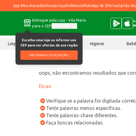
App Meu Atacadão
Nossas lojas
Folhetos
WhatsApp de Ofertas
Cartão At
Entregue pela Loja - Vila Maria
Ba
para o CEP
02170-901
M
Escolha uma loja ou informe seu
Limpeza
Chocolates
Higiene
Beb
CEP para ver ofertas da sua região
INFORMAR LOCALIZAÇÃO
oops, não encontramos resultados que co
Dicas:
Verifique se a palavra foi digitada corre
Tente palavras menos específicas.
Tente palavras-chave diferentes.
Faça buscas relacionadas.