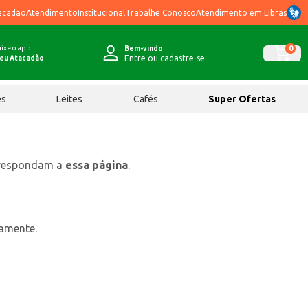
acadão
Atendimento
Institucional
Trabalhe Conosco
Atendimento em Libras
ixe o app
0
Bem-vindo
Entre ou cadastre-se
eu Atacadão
ês
Leites
Cafés
Super Ofertas
rrespondam a
essa página
.
tamente.