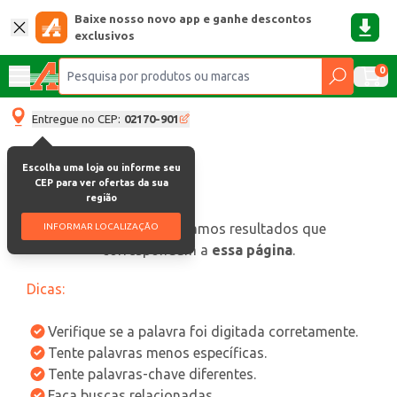
Baixe nosso novo app e ganhe descontos
exclusivos
0
Entregue no CEP:
02170-901
Escolha uma loja ou informe seu
CEP para ver ofertas da sua
região
oops, não encontramos resultados que
INFORMAR LOCALIZAÇÃO
correspondam a
essa página
.
Dicas:
Verifique se a palavra foi digitada corretamente.
Tente palavras menos específicas.
Tente palavras-chave diferentes.
Faça buscas relacionadas.