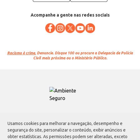
Acompanhe a gente nas redes sociais
Racismo é crime.
Denuncie. Disque 100 ou procure a Delegacia de Polícia
Civil mais próxima ou o Ministério Público.
Atacadão S.A.
Usamos cookies para melhorar a navegação, desempenho e
Avenida Morvan Dias de Figueiredo, 6169, Vila Maria, São Paulo - SP | CEP
segurança do site, personalizar o conteúdo, exibir anúncios e
02170-901 | CNPJ: 75.315.333/0001-09
obter estatísticas. As permissões podem ser alteradas, exceto