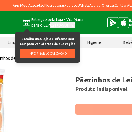
App Meu Atacadão
Nossas lojas
Folhetos
WhatsApp de Ofertas
Cartão At
Entregue pela Loja - Vila Maria
Ba
para o CEP
02170-901
M
Escolha uma loja ou informe seu
Limpeza
Chocolates
Higiene
Beb
CEP para ver ofertas da sua região
INFORMAR LOCALIZAÇÃO
inhos de Leite Nino 240g
Pãezinhos de Le
Produto indisponível