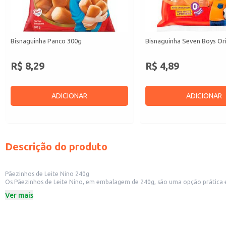
Bisnaguinha Panco 300g
Bisnaguinha Seven Boys Ori
R$ 8,29
R$ 4,89
ADICIONAR
ADICIONAR
Descrição do produto
Pãezinhos de Leite Nino 240g
Os Pãezinhos de Leite Nino, em embalagem de 240g, são uma opção prática e
padarias e lanchonetes.
Ver mais
Dicas de Uso:
Ideal para preparar sanduíches e lanches rápidos.
Uma ótima opção para acompanhar café, leite ou achocolatados.
Perfeito para o consumo doméstico, seja no café da manhã ou lanches da tar