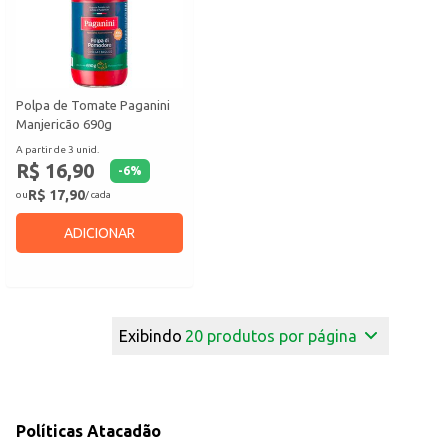
Polpa de Tomate Paganini
Manjericão 690g
A partir de 3 unid.
R$ 16,90
-
6
%
R$ 17,90
ou
/ cada
ADICIONAR
Exibindo
20
produtos por página
Políticas Atacadão