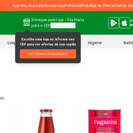
App Meu Atacadão
Nossas lojas
Folhetos
WhatsApp de Ofertas
Cartão At
Entregue pela Loja - Vila Maria
Ba
para o CEP
02170-901
M
Escolha uma loja ou informe seu
Limpeza
Chocolates
Higiene
Beb
CEP para ver ofertas da sua região
INFORMAR LOCALIZAÇÃO
os