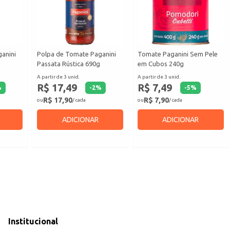
anini
Polpa de Tomate Paganini
Tomate Paganini Sem Pele
Passata Rústica 690g
em Cubos 240g
A partir de 3 unid.
A partir de 3 unid.
R$ 17,49
R$ 7,49
%
-
2
%
-
5
%
R$ 17,90
R$ 7,90
ou
/ cada
ou
/ cada
ADICIONAR
ADICIONAR
Institucional