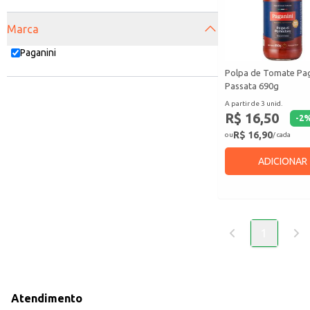
Marca
Paganini
Polpa de Tomate Pag
Passata 690g
A partir de 3 unid.
R$ 16,50
-
2
R$ 16,90
ou
/ cada
ADICIONAR
1
Atendimento