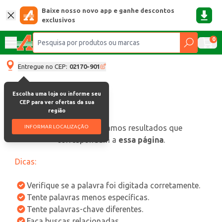
Baixe nosso novo app e ganhe descontos
exclusivos
0
Entregue no CEP:
02170-901
Escolha uma loja ou informe seu
CEP para ver ofertas da sua
região
oops, não encontramos resultados que
INFORMAR LOCALIZAÇÃO
correspondam a
essa página
.
Dicas:
Verifique se a palavra foi digitada corretamente.
Tente palavras menos específicas.
Tente palavras-chave diferentes.
Faça buscas relacionadas.