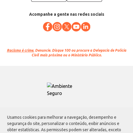
Acompanhe a gente nas redes sociais
Racismo é crime.
Denuncie. Disque 100 ou procure a Delegacia de Polícia
Civil mais próxima ou o Ministério Público.
Atacadão S.A.
Usamos cookies para melhorar a navegação, desempenho e
Avenida Morvan Dias de Figueiredo, 6169, Vila Maria, São Paulo - SP | CEP
segurança do site, personalizar o conteúdo, exibir anúncios e
02170-901 | CNPJ: 75.315.333/0001-09
obter estatísticas. As permissões podem ser alteradas, exceto