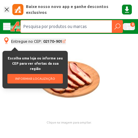
Baixe nosso novo app e ganhe descontos
exclusivos
0
Entregue no CEP:
02170-901
Escolha uma loja ou informe seu
CEP para ver ofertas da sua
região
INFORMAR LOCALIZAÇÃO
Clique na imagem para ampliar.