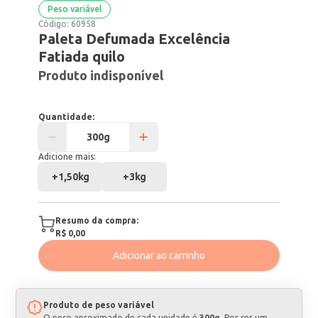
Peso variável
Código:
60958
Paleta Defumada Excelência
Fatiada quilo
Produto indisponível
Quantidade:
Adicione mais:
+
1,50kg
+
3kg
Resumo da compra:
R$ 0,00
Adicionar ao carrinho
Produto de peso variável
O peso aproximado de cada unidade é
300g
. Por ser um