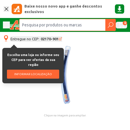
Baixe nosso novo app e ganhe descontos
exclusivos
0
Entregue no CEP:
02170-901
Escolha uma loja ou informe seu
CEP para ver ofertas da sua
região
INFORMAR LOCALIZAÇÃO
Clique na imagem para ampliar.