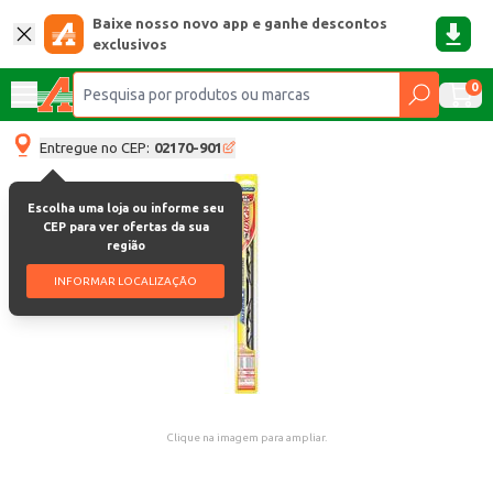
Baixe nosso novo app e ganhe descontos
exclusivos
0
Entregue no CEP:
02170-901
Escolha uma loja ou informe seu
CEP para ver ofertas da sua
região
INFORMAR LOCALIZAÇÃO
Clique na imagem para ampliar.