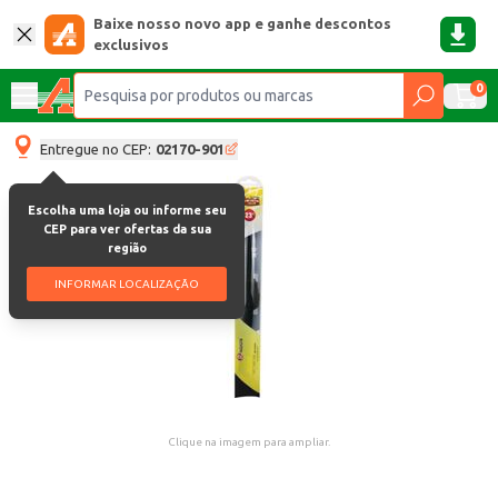
Baixe nosso novo app e ganhe descontos
exclusivos
0
Entregue no CEP:
02170-901
Escolha uma loja ou informe seu
CEP para ver ofertas da sua
região
INFORMAR LOCALIZAÇÃO
Clique na imagem para ampliar.