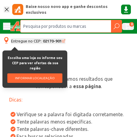
Baixe nosso novo app e ganhe descontos
exclusivos
0
Entregue no CEP:
02170-901
Escolha uma loja ou informe seu
CEP para ver ofertas da sua
região
oops, não encontramos resultados que
INFORMAR LOCALIZAÇÃO
correspondam a
essa página
.
Dicas:
Verifique se a palavra foi digitada corretamente.
Tente palavras menos específicas.
Tente palavras-chave diferentes.
Faça buscas relacionadas.