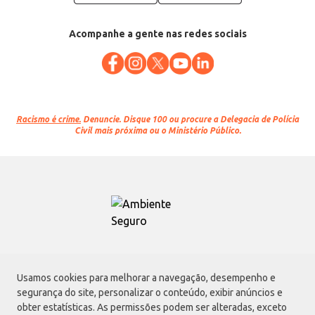
Acompanhe a gente nas redes sociais
Racismo é crime.
Denuncie. Disque 100 ou procure a Delegacia de Polícia
Civil mais próxima ou o Ministério Público.
Atacadão S.A.
Usamos cookies para melhorar a navegação, desempenho e
Avenida Morvan Dias de Figueiredo, 6169, Vila Maria, São Paulo - SP | CEP
segurança do site, personalizar o conteúdo, exibir anúncios e
02170-901 | CNPJ: 75.315.333/0001-09
obter estatísticas. As permissões podem ser alteradas, exceto