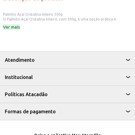
Palmito Açaí Cristalina Inteiro 300g
O Palmito Açaí Cristalina Inteiro, com 300g, é uma opção prática e
saborosa para quem busca um alimento versátil e nutritivo. Ideal para
Ver mais
quem deseja incluir palmito em suas receitas, seja para consumo próprio ou
para revenda em estabelecimentos comerciais.
Dicas de Uso:
Pode ser consumido puro, como petisco ou aperitivo.
Utilize em saladas, agregando sabor e textura.
Adicione em tortas, quiches e recheios diversos.
Ideal para preparar pratos sofisticados e saborosos.
Atendimento
O Palmito Açaí Cristalina Inteiro é uma escolha que combina praticidade,
sabor e versatilidade, atendendo às necessidades de diversos consumidores
e estabelecimentos.
Institucional
Políticas Atacadão
Formas de pagamento