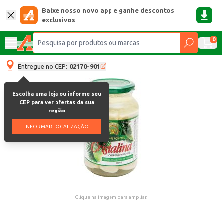
Baixe nosso novo app e ganhe descontos
exclusivos
0
Entregue no CEP:
02170-901
Escolha uma loja ou informe seu
CEP para ver ofertas da sua
região
INFORMAR LOCALIZAÇÃO
Clique na imagem para ampliar.