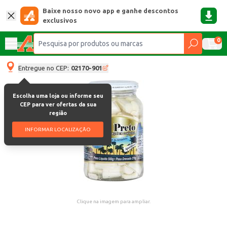
Baixe nosso novo app e ganhe descontos
exclusivos
0
Entregue no CEP:
02170-901
Escolha uma loja ou informe seu
CEP para ver ofertas da sua
região
INFORMAR LOCALIZAÇÃO
Clique na imagem para ampliar.