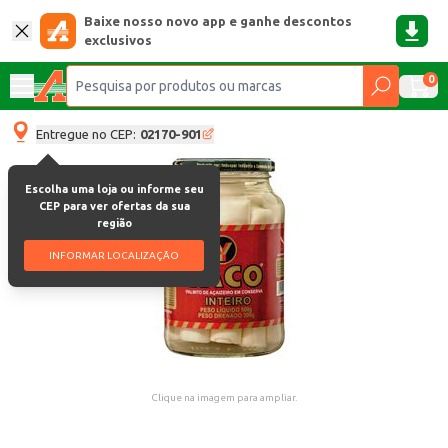
Baixe nosso novo app e ganhe descontos
exclusivos
0
Entregue no CEP:
02170-901
Escolha uma loja ou informe seu
CEP para ver ofertas da sua
região
INFORMAR LOCALIZAÇÃO
Clique na imagem para ampliar.