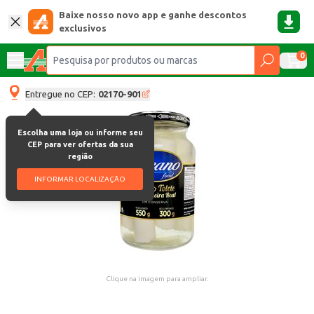
Baixe nosso novo app e ganhe descontos
exclusivos
0
Entregue no CEP:
02170-901
Escolha uma loja ou informe seu
CEP para ver ofertas da sua
região
INFORMAR LOCALIZAÇÃO
Clique na imagem para ampliar.