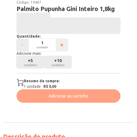
Código:
19407
Palmito Pupunha Gini Inteiro 1,8kg
Produto indisponível
Quantidade:
unidade
Adicione mais:
+
5
+
10
unidades
unidades
Resumo da compra:
1
unidade
·
R$ 0,00
Adicionar ao carrinho
Descrição do produto