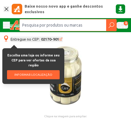
Baixe nosso novo app e ganhe descontos
exclusivos
0
Entregue no CEP:
02170-901
Escolha uma loja ou informe seu
CEP para ver ofertas da sua
região
INFORMAR LOCALIZAÇÃO
Clique na imagem para ampliar.