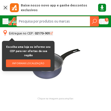
Baixe nosso novo app e ganhe descontos
exclusivos
0
Entregue no CEP:
02170-901
Escolha uma loja ou informe seu
CEP para ver ofertas da sua
região
INFORMAR LOCALIZAÇÃO
Clique na imagem para ampliar.