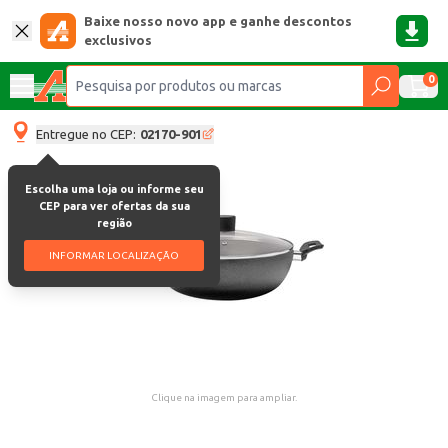
Baixe nosso novo app e ganhe descontos
exclusivos
0
Entregue no CEP:
02170-901
Escolha uma loja ou informe seu
CEP para ver ofertas da sua
região
INFORMAR LOCALIZAÇÃO
Clique na imagem para ampliar.