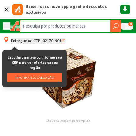
Baixe nosso novo app e ganhe descontos
exclusivos
0
Entregue no CEP:
02170-901
Escolha uma loja ou informe seu
CEP para ver ofertas da sua
região
INFORMAR LOCALIZAÇÃO
Clique na imagem para ampliar.