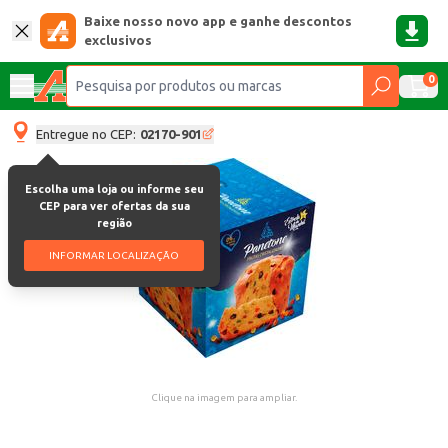
Baixe nosso novo app e ganhe descontos
exclusivos
0
Entregue no CEP:
02170-901
Escolha uma loja ou informe seu
CEP para ver ofertas da sua
região
INFORMAR LOCALIZAÇÃO
Clique na imagem para ampliar.