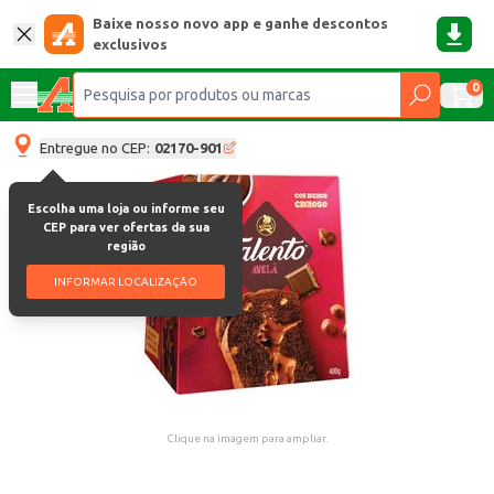
Baixe nosso novo app e ganhe descontos
exclusivos
0
Entregue no CEP:
02170-901
Escolha uma loja ou informe seu
CEP para ver ofertas da sua
região
INFORMAR LOCALIZAÇÃO
Clique na imagem para ampliar.