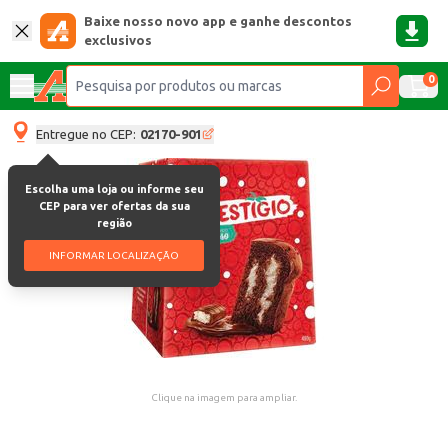
Baixe nosso novo app e ganhe descontos
exclusivos
0
Entregue no CEP:
02170-901
Escolha uma loja ou informe seu
CEP para ver ofertas da sua
região
INFORMAR LOCALIZAÇÃO
Clique na imagem para ampliar.