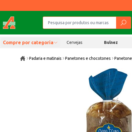
Compre por categoria
Cervejas
Bulnez
Padaria e matinais
Panetones e chocotones
Paneton