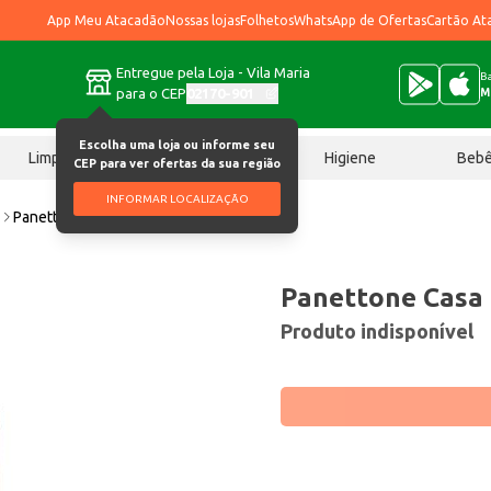
App Meu Atacadão
Nossas lojas
Folhetos
WhatsApp de Ofertas
Cartão At
Entregue pela Loja - Vila Maria
Ba
para o CEP
02170-901
M
Escolha uma loja ou informe seu
Limpeza
Chocolates
Higiene
Beb
CEP para ver ofertas da sua região
INFORMAR LOCALIZAÇÃO
e
Panettone Casa D'oro Frutas 400g
Panettone Casa 
Produto indisponível