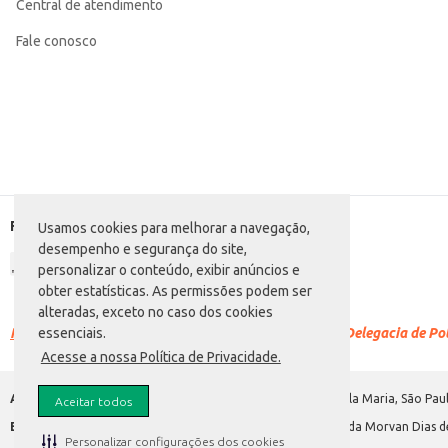
Central de atendimento
Fale conosco
Formas de pagamento
Usamos cookies para melhorar a navegação,
desempenho e segurança do site,
personalizar o conteúdo, exibir anúncios e
obter estatísticas. As permissões podem ser
alteradas, exceto no caso dos cookies
Racismo é crime.
Denuncie. Disque 100 ou procure a Delegacia de Polí
essenciais.
Acesse a nossa Política de Privacidade.
Atacadão S.A.
Avenida Morvan Dias de Figueiredo, 6169, Vila Maria, São Paul
Aceitar todos
Envio de documentos administrativos e jurídicos:
Avenida Morvan Dias de
Personalizar configurações dos cookies