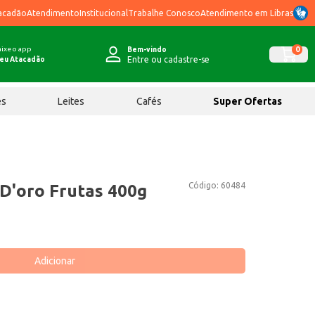
acadão
Atendimento
Institucional
Trabalhe Conosco
Atendimento em Libras
ixe o app
0
Bem-vindo
Entre ou cadastre-se
eu Atacadão
ês
Leites
Cafés
Super Ofertas
Código:
60484
D'oro Frutas 400g
Adicionar