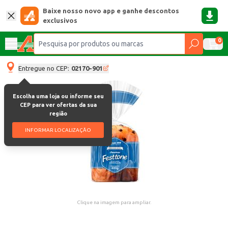
Baixe nosso novo app e ganhe descontos
exclusivos
0
Entregue no CEP:
02170-901
Escolha uma loja ou informe seu
CEP para ver ofertas da sua
região
INFORMAR LOCALIZAÇÃO
Clique na imagem para ampliar.