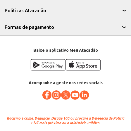
Experimente borrifar o odorizante em lençóis e toalhas para um toque
extra de frescor.
Políticas Atacadão
Com o Odorizante de Roupa Comfort Boom Explosão de Frescor, suas
roupas ficam com um perfume agradável e duradouro, proporcionando
uma sensação de bem-estar e cuidado em cada uso.
Formas de pagamento
Baixe o aplicativo Meu Atacadão
Acompanhe a gente nas redes sociais
Racismo é crime.
Denuncie. Disque 100 ou procure a Delegacia de Polícia
Civil mais próxima ou o Ministério Público.