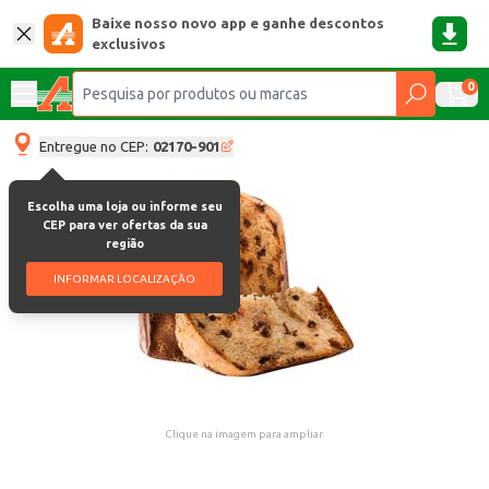
Baixe nosso novo app e ganhe descontos
exclusivos
0
Entregue no CEP:
02170-901
Escolha uma loja ou informe seu
CEP para ver ofertas da sua
região
INFORMAR LOCALIZAÇÃO
Clique na imagem para ampliar.