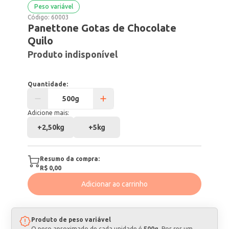
Peso variável
Código:
60003
Panettone Gotas de Chocolate
Quilo
Produto indisponível
Quantidade:
Adicione mais:
+
2,50kg
+
5kg
Resumo da compra:
R$ 0,00
Adicionar ao carrinho
Produto de peso variável
O peso aproximado de cada unidade é
500g
. Por ser um