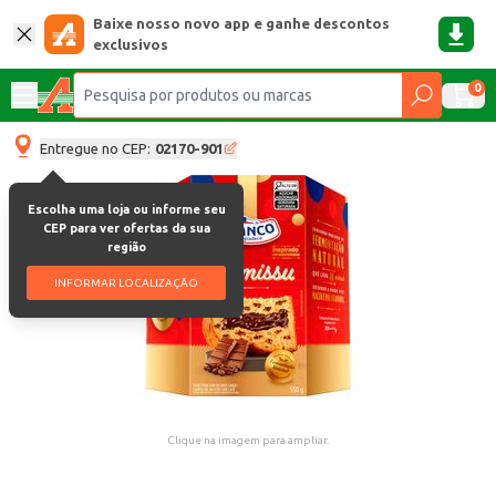
Baixe nosso novo app e ganhe descontos
exclusivos
0
Entregue no CEP:
02170-901
Escolha uma loja ou informe seu
CEP para ver ofertas da sua
região
INFORMAR LOCALIZAÇÃO
Clique na imagem para ampliar.