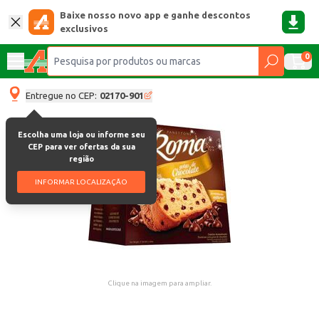
Baixe nosso novo app e ganhe descontos
exclusivos
0
Entregue no CEP:
02170-901
Escolha uma loja ou informe seu
CEP para ver ofertas da sua
região
INFORMAR LOCALIZAÇÃO
Clique na imagem para ampliar.