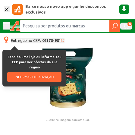
Baixe nosso novo app e ganhe descontos
exclusivos
0
Entregue no CEP:
02170-901
Escolha uma loja ou informe seu
CEP para ver ofertas da sua
região
INFORMAR LOCALIZAÇÃO
Clique na imagem para ampliar.