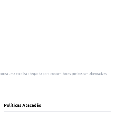
rte, ideal para revenda em padarias, confeitarias, supermercados e outros estabelecimentos comerciais.
m o sabor intenso das gotas de chocolate. Sua praticidade e sabor o
Políticas Atacadão