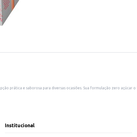
o zero açúcar o torna uma escolha adequada para consumidores que buscam alternativas
, sem abrir mão do sabor tradicional do panettone. A embalagem em pacote facilita o armazenamento e transpo
e panettone diferenciada aos clientes.
de sabor equilibrada e agradável, combinando a textura macia do panettone co
Institucional
doméstico.