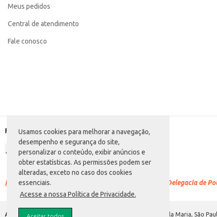
Meus pedidos
Categoria: Panetone
Conteúdo: 400g
EAN: 7896066304892
Central de atendimento
Fale conosco
Formas de pagamento
Usamos cookies para melhorar a navegação,
desempenho e segurança do site,
personalizar o conteúdo, exibir anúncios e
obter estatísticas. As permissões podem ser
alteradas, exceto no caso dos cookies
Racismo é crime.
Denuncie. Disque 100 ou procure a Delegacia de Polí
essenciais.
Acesse a nossa Política de Privacidade.
Atacadão S.A.
Avenida Morvan Dias de Figueiredo, 6169, Vila Maria, São Paul
Aceitar todos