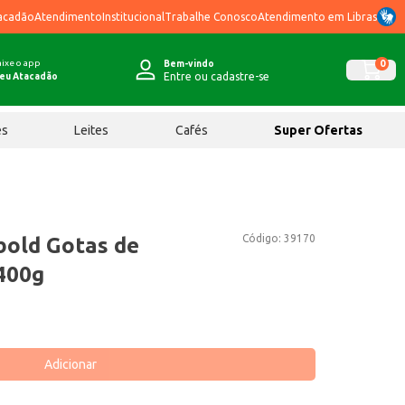
acadão
Atendimento
Institucional
Trabalhe Conosco
Atendimento em Libras
ixe o app
0
Bem-vindo
Entre ou cadastre-se
eu Atacadão
ês
Leites
Cafés
Super Ofertas
Código:
39170
bold Gotas de
400g
Adicionar