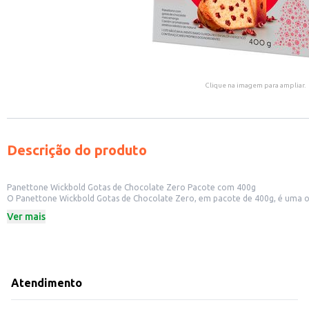
Clique na imagem para ampliar.
Descrição do produto
Panettone Wickbold Gotas de Chocolate Zero Pacote com 400g
O Panettone Wickbold Gotas de Chocolate Zero, em pacote de 400g, é uma opção prática e saborosa para diversas ocasiões. Sua formulaçã
mais saudáveis
Ver mais
Dicas de uso:
Ideal para revenda em estabelecimentos comerciais, oferecendo uma opção d
Pode ser servido como sobremesa em eventos e confraternizações.
Acompanha bem cafés, chás e outras bebidas quentes.
Uma opção para consumo doméstico, oferecendo praticidade e sabor.
O Panettone Wickbold Gotas de Chocolate Zero proporciona uma experiência 
Atendimento
tornam uma opção atrativa tanto para o comércio quanto para o consumo 
Marca: Wickbold
Departamento: Padaria e matinais