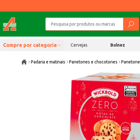
Compre por categoria
Cervejas
Bulnez
Padaria e matinais
Panetones e chocotones
Paneton