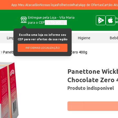
App Meu Atacadão
Nossas lojas
Folhetos
WhatsApp de Ofertas
Cartão At
Entregue pela Loja - Vila Maria
Ba
para o CEP
02170-901
M
Escolha uma loja ou informe seu
Limpeza
Chocolates
Higiene
Beb
CEP para ver ofertas da sua região
INFORMAR LOCALIZAÇÃO
e
Panettone Wickbold Gotas de Chocolate Zero 400g
Panettone Wick
Chocolate Zero 
Produto indisponível