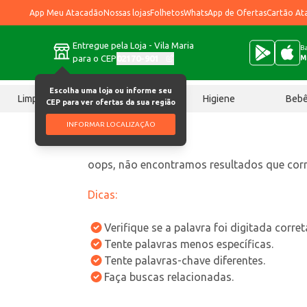
App Meu Atacadão
Nossas lojas
Folhetos
WhatsApp de Ofertas
Cartão At
Entregue pela Loja - Vila Maria
Ba
para o CEP
02170-901
M
Escolha uma loja ou informe seu
Limpeza
Chocolates
Higiene
Beb
CEP para ver ofertas da sua região
INFORMAR LOCALIZAÇÃO
oops, não encontramos resultados que co
Dicas:
Verifique se a palavra foi digitada corre
Tente palavras menos específicas.
Tente palavras-chave diferentes.
Faça buscas relacionadas.