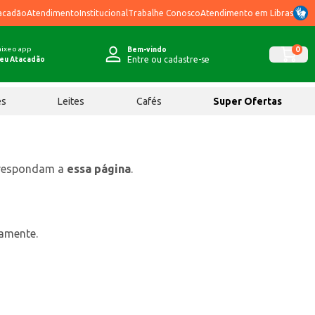
acadão
Atendimento
Institucional
Trabalhe Conosco
Atendimento em Libras
ixe o app
0
Bem-vindo
Entre ou cadastre-se
eu Atacadão
ês
Leites
Cafés
Super Ofertas
rrespondam a
essa página
.
tamente.