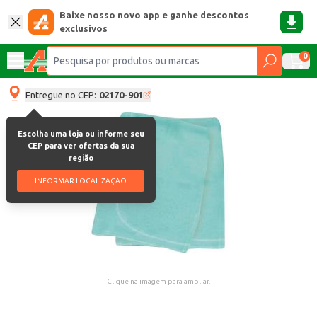
Baixe nosso novo app e ganhe descontos
exclusivos
0
Entregue no CEP:
02170-901
Escolha uma loja ou informe seu
CEP para ver ofertas da sua
região
INFORMAR LOCALIZAÇÃO
Clique na imagem para ampliar.