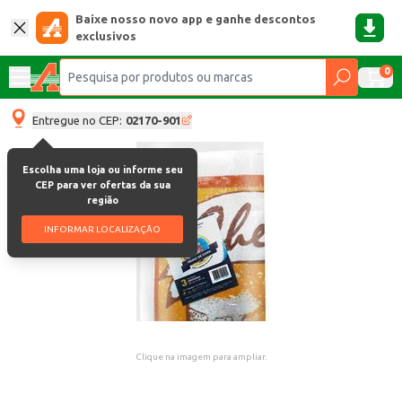
Baixe nosso novo app e ganhe descontos
exclusivos
0
Entregue no CEP:
02170-901
Escolha uma loja ou informe seu
CEP para ver ofertas da sua
região
INFORMAR LOCALIZAÇÃO
Clique na imagem para ampliar.