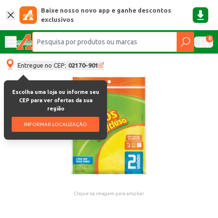
Baixe nosso novo app e ganhe descontos
exclusivos
0
Entregue no CEP:
02170-901
Escolha uma loja ou informe seu
CEP para ver ofertas da sua
região
INFORMAR LOCALIZAÇÃO
Clique na imagem para ampliar.