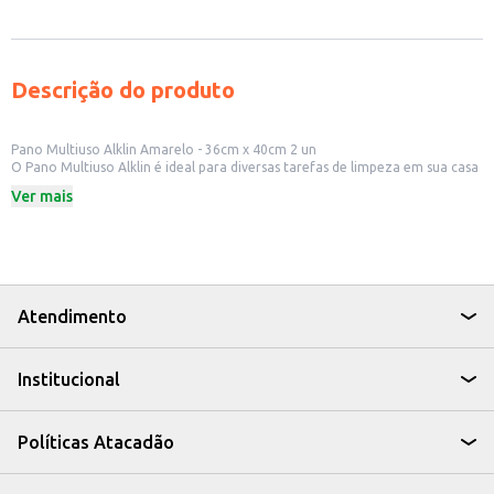
Descrição do produto
Pano Multiuso Alklin Amarelo - 36cm x 40cm 2 un
O Pano Multiuso Alklin é ideal para diversas tarefas de limpeza em sua casa
ou estabelecimento. Com dimensões de 36cm x 40cm, este produto é
Ver mais
prático e eficiente para remover sujeiras e resíduos em diferentes
superfícies.
Dicas de Uso:
Limpeza de cozinhas e banheiros.
Remoção de poeira de móveis e objetos.
Limpeza de vidros e espelhos.
Uso em estabelecimentos comerciais para limpeza geral.
Atendimento
Com o Pano Multiuso Alklin, você garante a limpeza e organização do seu
ambiente, com um produto que oferece praticidade e eficiência no dia a
dia.
Institucional
Políticas Atacadão