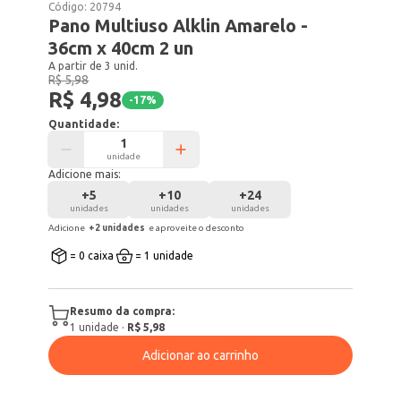
Código:
20794
Pano Multiuso Alklin Amarelo -
36cm x 40cm 2 un
A partir de 3 unid.
R$ 5,98
R$ 4,98
-
17
%
Quantidade:
unidade
Adicione mais:
+
5
+
10
+
24
unidades
unidades
unidades
Adicione
+
2
unidade
s
e aproveite o desconto
= 0 caixa
= 1 unidade
Resumo da compra:
1
unidade
·
R$ 5,98
Adicionar ao carrinho